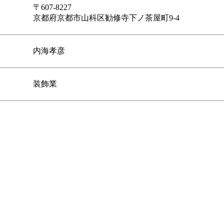
〒607-8227
京都府京都市山科区勧修寺下ノ茶屋町9-4
内海孝彦
装飾業